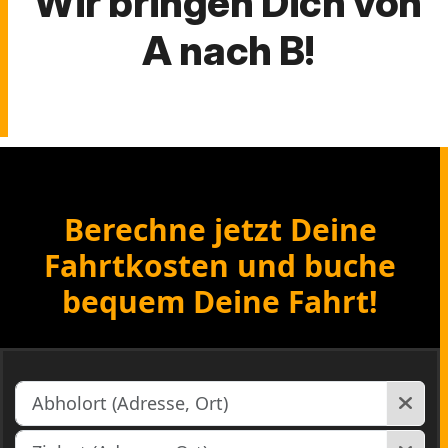
Wir bringen Dich von
A nach B!
Berechne jetzt Deine
Fahrtkosten und buche
bequem Deine Fahrt!